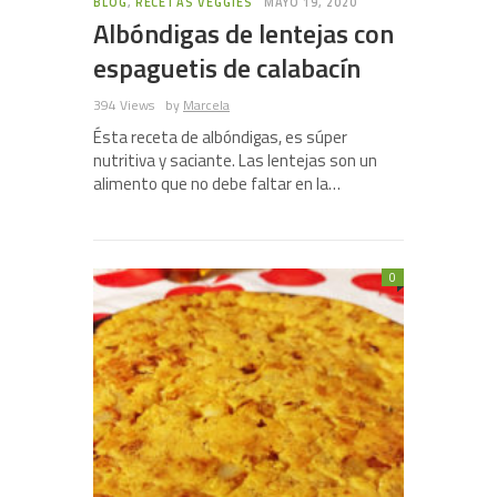
BLOG
,
RECETAS VEGGIES
MAYO 19, 2020
Albóndigas de lentejas con
espaguetis de calabacín
394 Views
by
Marcela
Ésta receta de albóndigas, es súper
nutritiva y saciante. Las lentejas son un
alimento que no debe faltar en la…
0