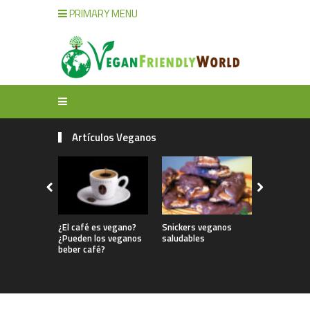
PRIMARY MENU
Artículos Veganos
¿El café es vegano?
Snickers veganos
Tips de Re
¿Pueden los veganos
saludables
(Zero Wast
beber café?
veganos