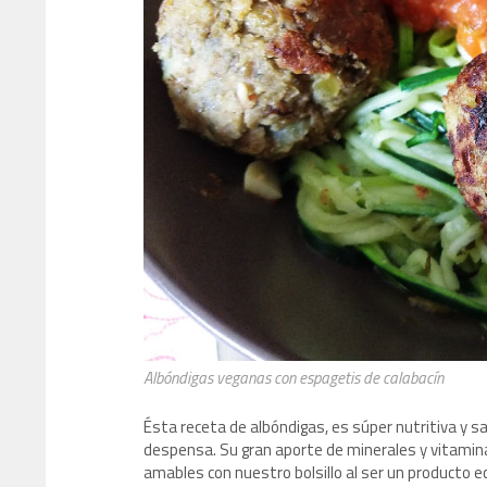
Albóndigas veganas con espagetis de calabacín
Ésta receta de albóndigas, es súper nutritiva y s
despensa. Su gran aporte de minerales y vitami
amables con nuestro bolsillo al ser un producto e