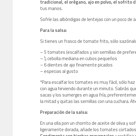
tradicional, el orégano, ajo en polvo, el sofrito
tus manos.
Sofríe las albóndigas de lentejas con un poco de 
Para la salsa:
Si tienes un frasco de tomate frito, sólo sazónalo
– 5 tomates (escalfados y sin semillas de prefer
– ½ cebolla mediana en cubos pequeños
– 6 dientes de ajo finamente picados
– especias al gusto
*Para escalfar los tomates es muy fácil, sólo haz 
con agua hirviendo durante un minuto. Sabrás que
sacas y los sumerges en agua fría, preferentemente
la mitad y quitas las semillas con una cuchara. A
Preparación de la salsa:
En una olla pon un chorrito de aceite de oliva y sof
ligeramente dorada, añade los tomates cortados
Condimenta con hierbas provenzales
y rectifica 