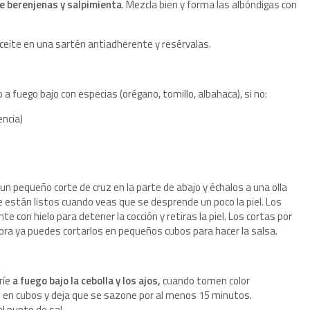
 de berenjenas y salpimienta
. Mezcla bien y forma las albóndigas con
aceite en una sartén antiadherente y resérvalas.
 a fuego bajo con especias (orégano, tomillo, albahaca), si no:
encia)
un pequeño corte de cruz en la parte de abajo y échalos a una olla
 están listos cuando veas que se desprende un poco la piel. Los
 con hielo para detener la cocción y retiras la piel. Los cortas por
hora ya puedes cortarlos en pequeños cubos para hacer la salsa.
ríe
a fuego bajo la cebolla y los ajos,
cuando tomen color
 en cubos y deja que se sazone por al menos 15 minutos.
el punto de sal.