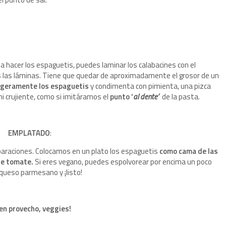
ta hacer los espaguetis, puedes laminar los calabacines con el
ras las láminas. Tiene que quedar de aproximadamente el grosor de un
ligeramente los espaguetis
y condimenta con pimienta, una pizca
i crujiente, como si imitáramos el
punto ‘
al dente’
de la pasta.
EMPLATADO
:
araciones. Colocamos en un plato los espaguetis
como cama de las
de tomate.
Si eres vegano, puedes espolvorear por encima un poco
queso parmesano y ¡listo!
en provecho, veggies!