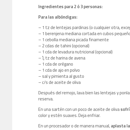
Ingredientes para 2 ó 3 personas:
Para las albóndigas:
– 1 tz de lentejas pardinas (o cualquier otra, exc
– 1 berenjena mediana cortada en cubos pequeñ
– 1 cebolla mediana picada finamente
– 2 cdas de tahini (opcional)
– 1 cda de levadura nutricional (opcional)
– ½ tz de harina de avena
– 1 cda de orégano
– 1 cda de ajo en polvo
– sal y pimienta al gusto
– c/s de aceite de oliva
Después del remojo, lava bien las lentejas y ponl
reserva.
En una sartén con un poco de aceite de oliva
sofrí
color y estén suaves. Deja enfriar.
En un procesador o de manera manual,
aplasta la