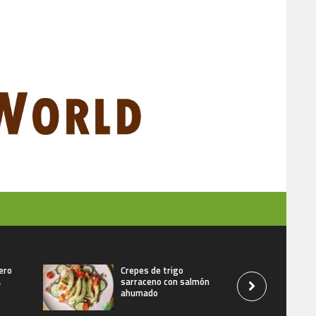
ero
Crepes de trigo
a
sarraceno con salmón
ahumado