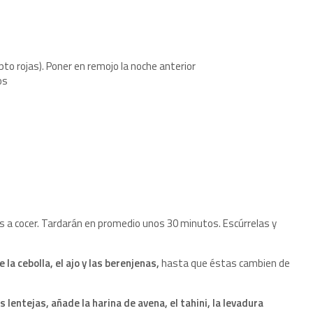
epto rojas). Poner en remojo la noche anterior
os
as a cocer. Tardarán en promedio unos 30 minutos. Escúrrelas y
e la cebolla, el ajo y las berenjenas,
hasta que éstas cambien de
s lentejas, añade la harina de avena, el tahini, la levadura