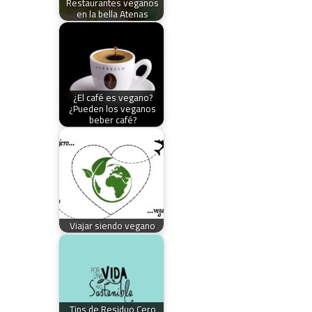
Restaurantes veganos
en la bella Atenas
¿El café es vegano?
¿Pueden los veganos
beber café?
Viajar siendo vegano
Tips de Residuo Cero