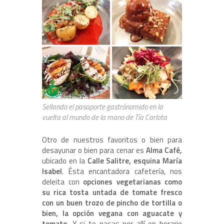
Sellando el pasaporte gastrónomido en la
vuelta al mundo de la mano de Tía Carlota
Otro de nuestros favoritos o bien para
desayunar o bien para cenar es
Alma Café,
ubicado en la
Calle Salitre, esquina María
Isabel
. Ésta encantadora cafetería, nos
deleita con
opciones vegetarianas como
su rica tosta untada de tomate fresco
con un buen trozo de pincho de tortilla o
bien, la opción vegana con aguacate y
tomate.
Y si te pasas por allí en horario