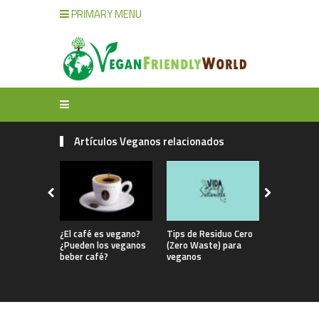
PRIMARY MENU
Artículos Veganos relacionados
¿El café es vegano?
Tips de Residuo Cero
Crepes de 
¿Pueden los veganos
(Zero Waste) para
sarraceno 
beber café?
veganos
ahumado