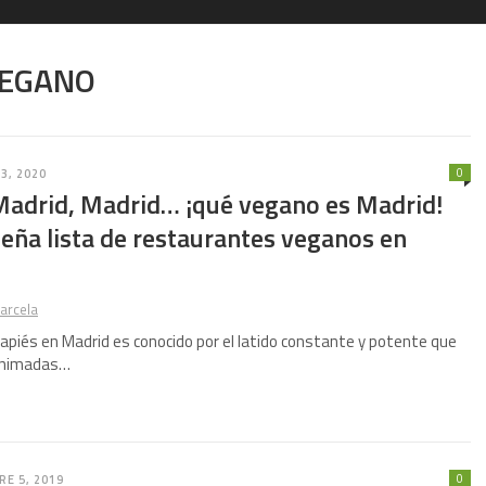
VEGANO
0
3, 2020
Madrid, Madrid… ¡qué vegano es Madrid!
eña lista de restaurantes veganos en
arcela
vapiés en Madrid es conocido por el latido constante y potente que
 animadas…
0
E 5, 2019