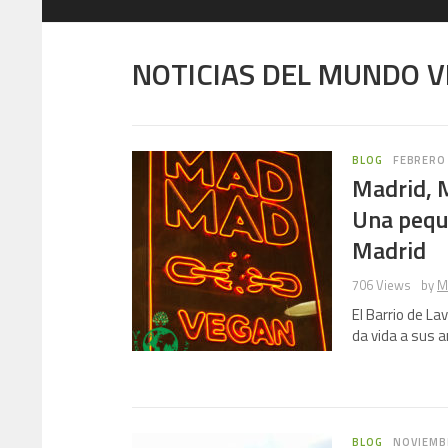
NOTICIAS DEL MUNDO 
BLOG
FEBRERO 
Madrid, 
Una pequ
Madrid
706 Views
by
M
El Barrio de La
da vida a sus
BLOG
NOVIEMBR