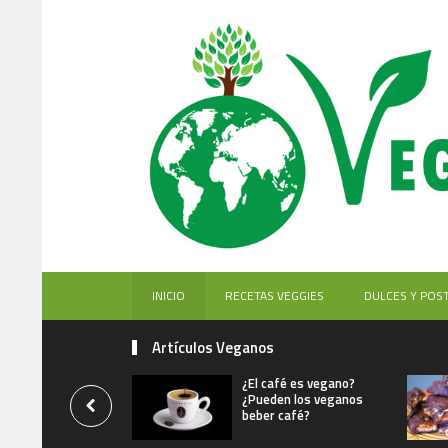
INICIO
RECETAS VEGGIES
DULCES Y POS
Artículos Veganos
¿El café es vegano?
¿Pueden los veganos
beber café?