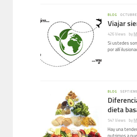
BLOG
OCTUBRE 
Viajar si
426 Views
by
M
Si ustedes son
por allí ilusio
BLOG
SEPTIEMB
Diferenci
dieta bas
547 Views
by
M
Hay una tenden
nutrimos a nue