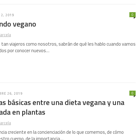
0
2, 2019
endo vegano
arcela
 tan viajeros como nosotros, sabrán de qué les hablo cuando vamos
nados por conocer nuevos…
0
RE 26, 2019
as básicas entre una dieta vegana y una
ada en plantas
arcela
cia creciente en la concienciación de lo que comemos, de cómo
stro cuerpo, de la importancia…