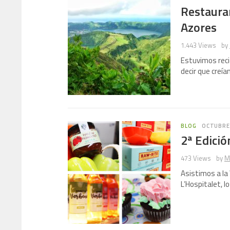
Restauran
Azores
1.443 Views
by
Estuvimos reci
decir que creí
BLOG
OCTUBRE 
2ª Edici
473 Views
by
M
Asistimos a la 
L’Hospitalet, l