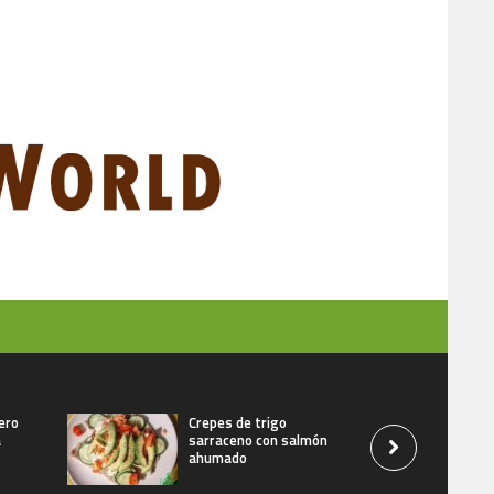
ero
Crepes de trigo
a
sarraceno con salmón
ahumado